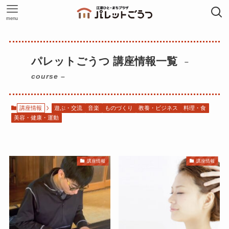
menu
パレットごうつ 講座情報一覧
–
course –
講座情報
遊ぶ・交流
音楽
ものづくり
教養・ビジネス
料理・食
美容・健康・運動
講座情報
講座情報