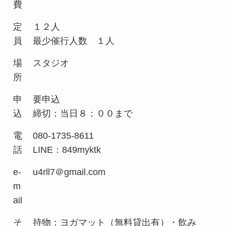
費
定
１２人
員
最少催行人数 １人
場
スタジオ
所
申
要申込
込
締切：当日８：００まで
電
080-1735-8611
話
LINE：849myktk
e-
u4rll7＠gmail.com
m
ail
そ
持物：ヨガマット（無料貸出有）・飲み