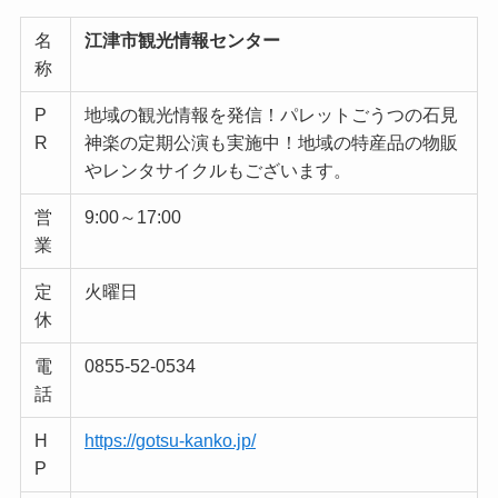
名
江津市観光情報センター
称
P
地域の観光情報を発信！パレットごうつの石見
R
神楽の定期公演も実施中！地域の特産品の物販
やレンタサイクルもございます。
営
9:00～17:00
業
定
火曜日
休
電
0855-52-0534
話
H
https://gotsu-kanko.jp/
P