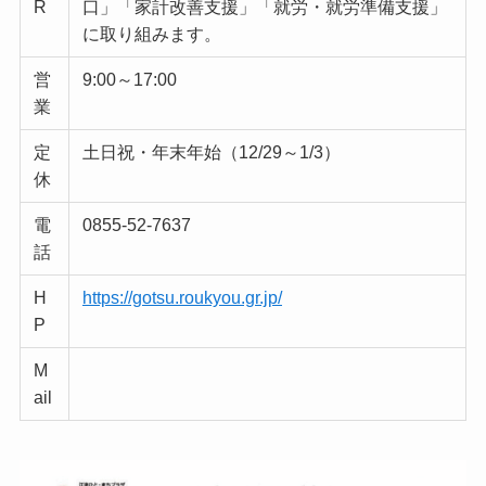
R
口」「家計改善支援」「就労・就労準備支援」
に取り組みます。
営
9:00～17:00
業
定
土日祝・年末年始（12/29～1/3）
休
電
0855-52-7637
話
H
https://gotsu.roukyou.gr.jp/
P
M
ail