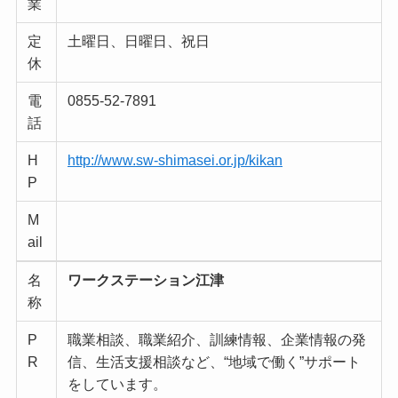
業
定
土曜日、日曜日、祝日
休
電
0855-52-7891
話
H
http://www.sw-shimasei.or.jp/kikan
P
M
ail
名
ワークステーション江津
称
P
職業相談、職業紹介、訓練情報、企業情報の発
R
信、生活支援相談など、“地域で働く”サポート
をしています。