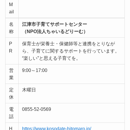
M
ail
名
江津市子育てサポートセンター
称
（NPO法人ちゃいるどりーむ）
P
保育士が栄養士・保健師等と連携をとりなが
R
ら、子育てに関するサポートを行っています。
“楽しい”と思える子育てを。
営
9:00～17:00
業
定
木曜日
休
電
0855-52-0569
話
H
https://www.kosodate-hitomaro.jp/