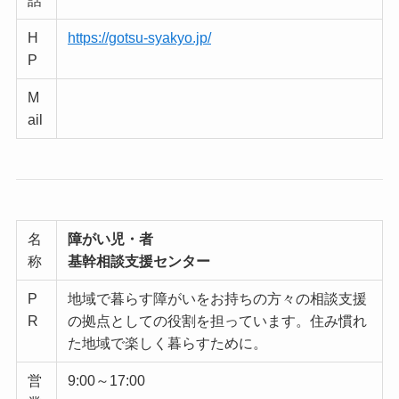
話
H
https://gotsu-syakyo.jp/
P
M
ail
名
障がい児・者
称
基幹相談支援センター
P
地域で暮らす障がいをお持ちの方々の相談支援
R
の拠点としての役割を担っています。住み慣れ
た地域で楽しく暮らすために。
営
9:00～17:00