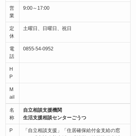
営
9:00～17:00
業
定
土曜日、日曜日、祝日
休
電
0855-54-0952
話
H
P
M
ail
名
自立相談支援機関
称
生活支援相談センターごうつ
P
「自立相談支援」「住居確保給付金支給の窓