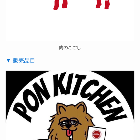
肉のこごし
▼ 販売品目